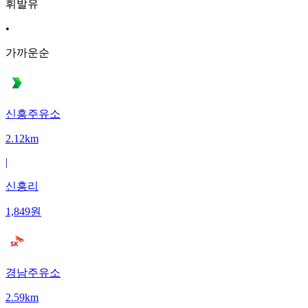
휘발유
•
가까운순
신흥주유소
2.12km
|
신흥리
1,849
원
경남주유소
2.59km