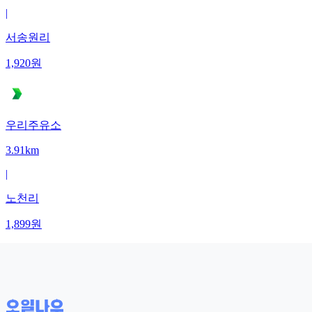
|
서송원리
1,920
원
우리주유소
3.91km
|
노천리
1,899
원