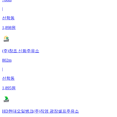
|
선학동
1,898
원
(주)창조 신화주유소
802m
|
선학동
1,895
원
HD현대오일뱅크(주)직영 광장셀프주유소