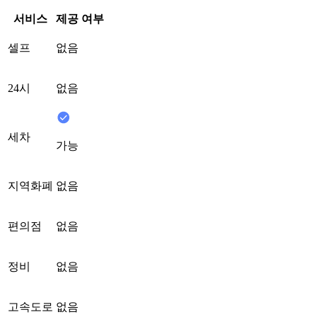
서비스
제공 여부
셀프
없음
24시
없음
세차
가능
지역화폐
없음
편의점
없음
정비
없음
고속도로
없음