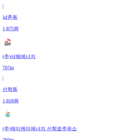
|
남촌동
1,875
원
(주)서해에너지
707m
|
선학동
1,818
원
(주)제이케이에너지 선학로주유소
760m