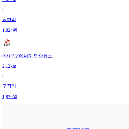
|
당하리
1,824
원
(주)구구에너지 99주유소
2.12km
|
구장리
1,839
원