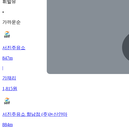
휘발유
•
가까운순
서진주유소
847m
|
가재리
1,815
원
서진주유소 향남점 (주)논산얀마
884m