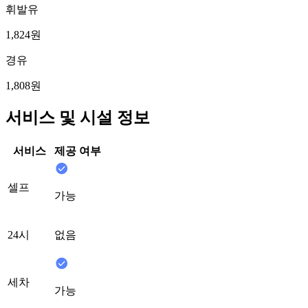
휘발유
1,824원
경유
1,808원
서비스 및 시설 정보
서비스
제공 여부
셀프
가능
24시
없음
세차
가능