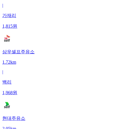
|
가재리
1,815
원
삼우셀프주유소
1.72km
|
백리
1,968
원
현대주유소
2.05km