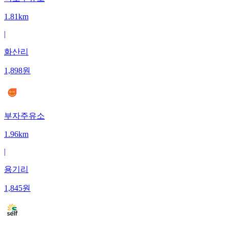
1.81km
|
화산리
1,898
원
부자주유소
1.96km
|
용기리
1,845
원