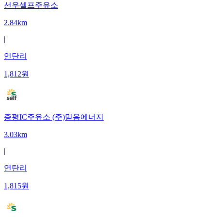
선우셀프주유소
2.84km
|
연탄리
1,812
원
증평IC주유소 (주)믿음에너지
3.03km
|
연탄리
1,815
원