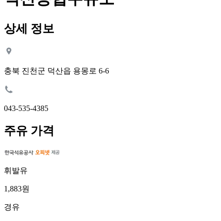
상세 정보
충북 진천군 덕산읍 용몽로 6-6
043-535-4385
주유 가격
휘발유
1,883원
경유