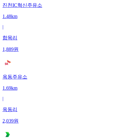
진천IC혁신주유소
1.48km
|
합목리
1,889
원
옥동주유소
1.69km
|
옥동리
2,039
원