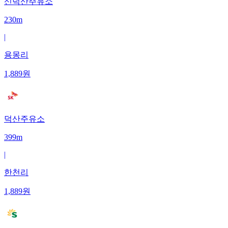
신덕산주유소
230m
|
용몽리
1,889
원
덕산주유소
399m
|
한천리
1,889
원