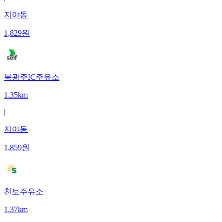
지야동
1,829
원
북광주IC주유소
1.35km
|
지야동
1,859
원
천보주유소
1.37km