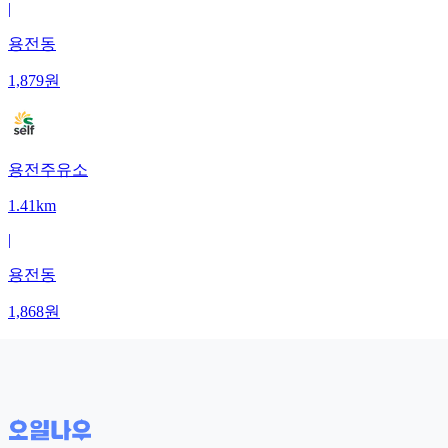
|
용전동
1,879
원
용전주유소
1.41km
|
용전동
1,868
원