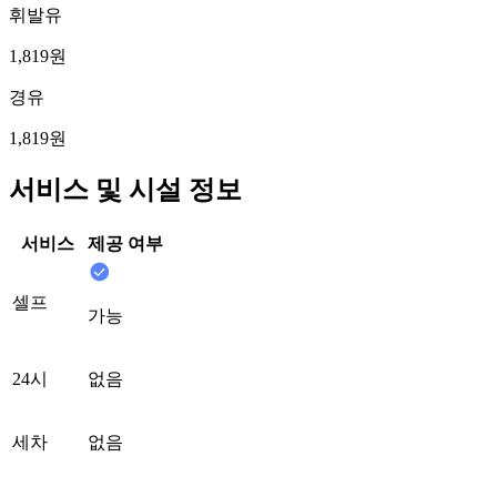
휘발유
1,819원
경유
1,819원
서비스 및 시설 정보
서비스
제공 여부
셀프
가능
24시
없음
세차
없음