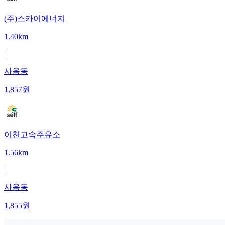
(주)스카이에너지
1.40km
|
사음동
1,857
원
이천고속주유소
1.56km
|
사음동
1,855
원