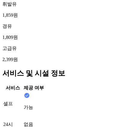
휘발유
1,859원
경유
1,809원
고급유
2,399원
서비스 및 시설 정보
서비스
제공 여부
셀프
가능
24시
없음