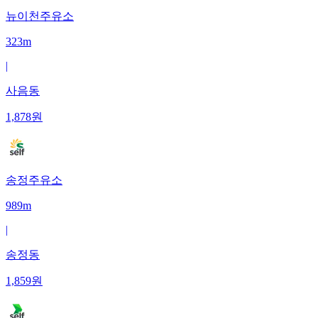
뉴이천주유소
323m
|
사음동
1,878
원
송정주유소
989m
|
송정동
1,859
원