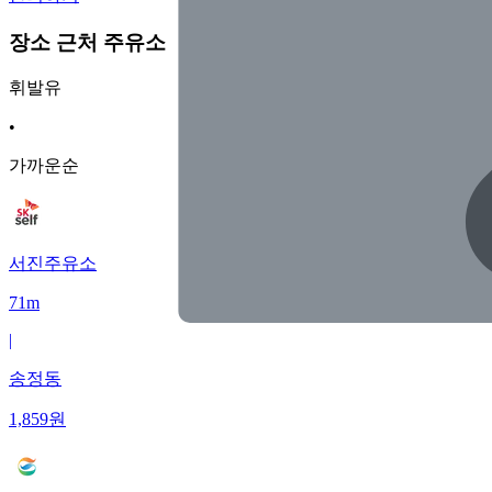
장소 근처 주유소
휘발유
•
가까운순
서진주유소
71m
|
송정동
1,859
원