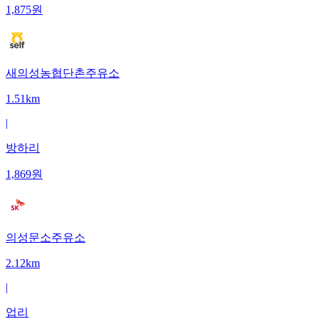
1,875
원
새의성농협단촌주유소
1.51km
|
방하리
1,869
원
의성문소주유소
2.12km
|
업리