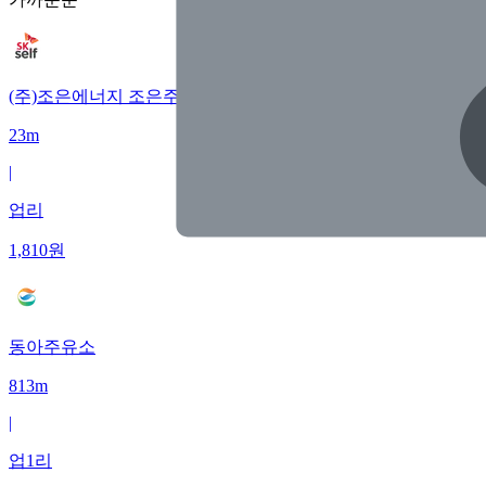
(주)조은에너지 조은주유소
23m
|
업리
1,810
원
동아주유소
813m
|
업1리