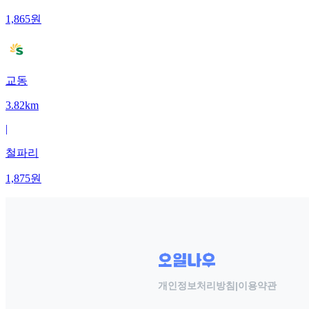
1,865
원
교동
3.82km
|
철파리
1,875
원
개인정보처리방침
|
이용약관