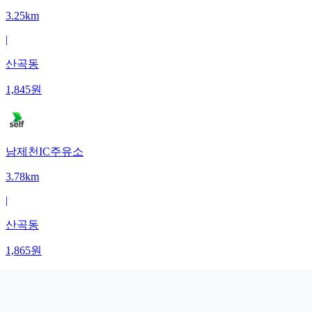
3.25km
|
산곡동
1,845
원
남제천IC주유소
3.78km
|
산곡동
1,865
원