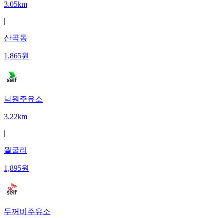
3.05km
|
산곡동
1,865
원
낙원주유소
3.22km
|
월굴리
1,895
원
두꺼비주유소