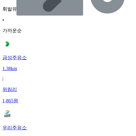
휘발유
•
가까운순
금성주유소
1.38km
|
위림리
1,865
원
우리주유소