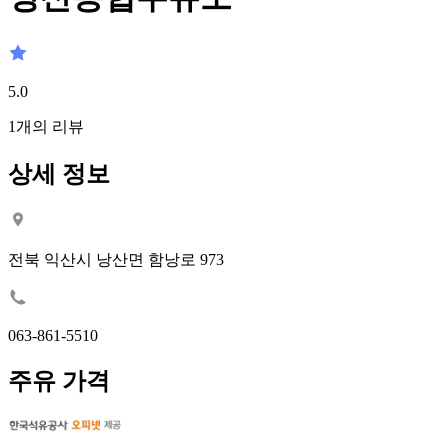
5.0
1
개의 리뷰
상세 정보
전북 익산시 낭산면 함낭로 973
063-861-5510
주유 가격