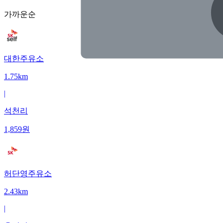
가까운순
대한주유소
1.75km
|
석천리
1,859
원
허단영주유소
2.43km
|