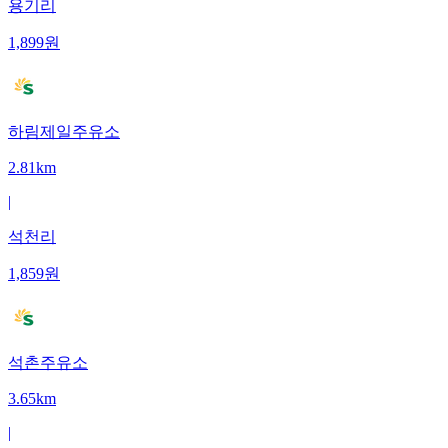
용기리
1,899
원
하림제일주유소
2.81km
|
석천리
1,859
원
석촌주유소
3.65km
|