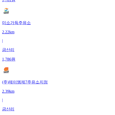
미소가득주유소
2.22km
|
금산리
1,786
원
(주)제이엠제7주유소지점
2.39km
|
금산리