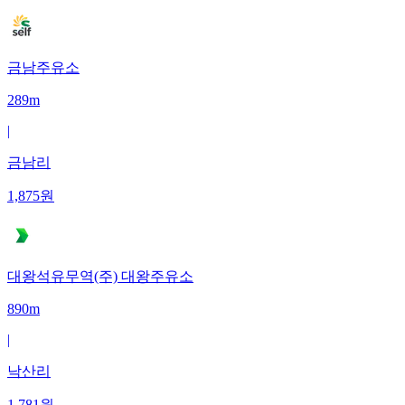
금남주유소
289m
|
금남리
1,875
원
대왕석유무역(주) 대왕주유소
890m
|
낙산리
1,781
원