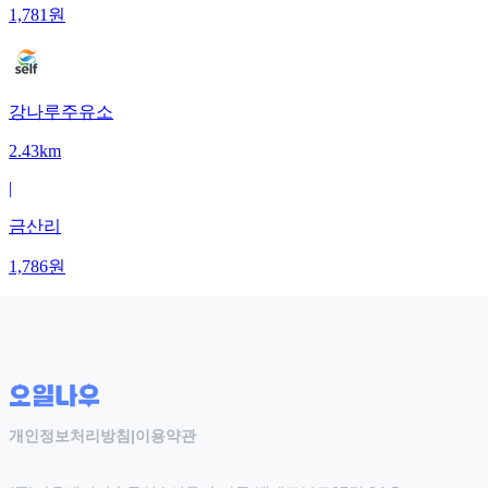
1,781
원
강나루주유소
2.43km
|
금산리
1,786
원
개인정보처리방침
|
이용약관