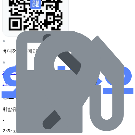
휴대전화 카메라로 찍어보세요
이 주유소의 사장님이신가요?
관리하기
장소 근처 주유소
휘발유
•
가까운순