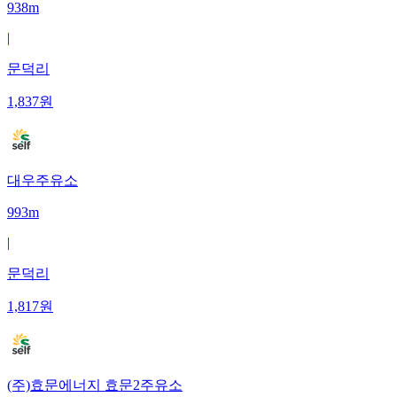
938m
|
문덕리
1,837
원
대우주유소
993m
|
문덕리
1,817
원
(주)효문에너지 효문2주유소