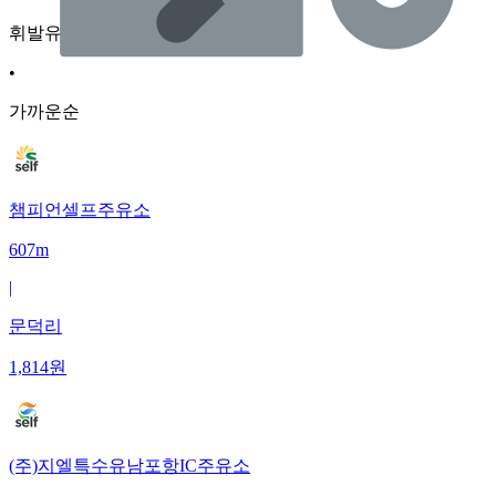
휘발유
•
가까운순
챔피언셀프주유소
607m
|
문덕리
1,814
원
(주)지엘특수유남포항IC주유소