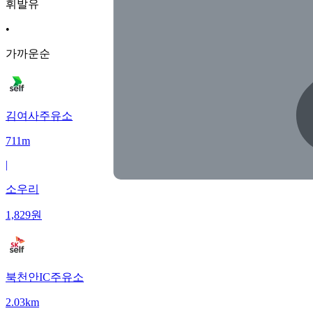
휘발유
•
가까운순
김여사주유소
711m
|
소우리
1,829
원
북천안IC주유소
2.03km