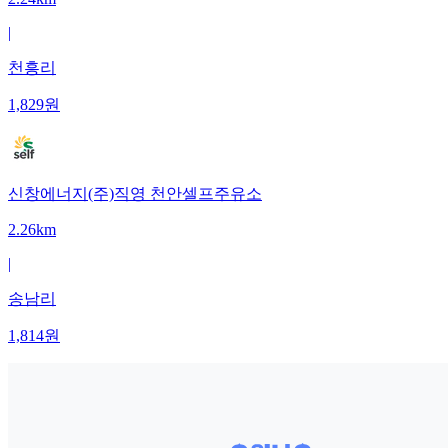
|
천흥리
1,829
원
신창에너지(주)직영 천안셀프주유소
2.26km
|
송남리
1,814
원