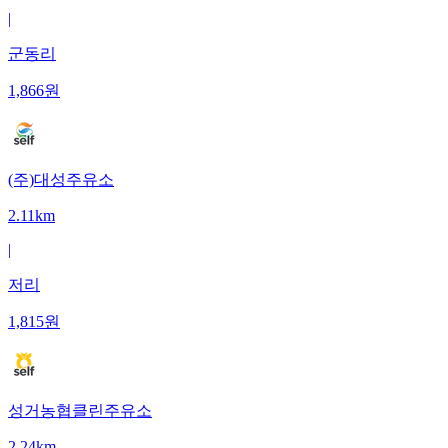
|
군동리
1,866
원
(주)대성주유소
2.11km
|
저리
1,815
원
성거농협클린주유소
2.24km