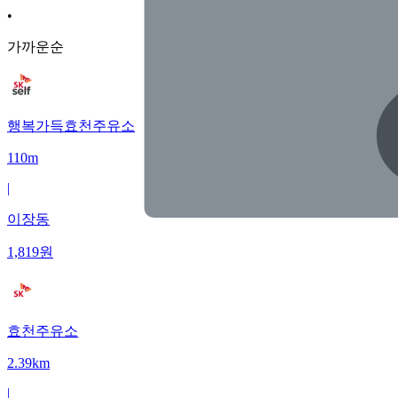
•
가까운순
행복가득효천주유소
110m
|
이장동
1,819
원
효천주유소
2.39km
|