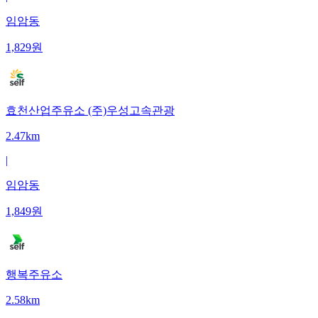
임암동
1,829
원
효천산업주유소 (주)우성고속관광
2.47km
|
임암동
1,849
원
행복주유소
2.58km