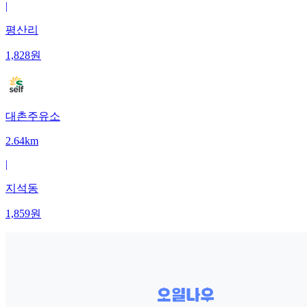
|
평산리
1,828
원
대촌주유소
2.64km
|
지석동
1,859
원