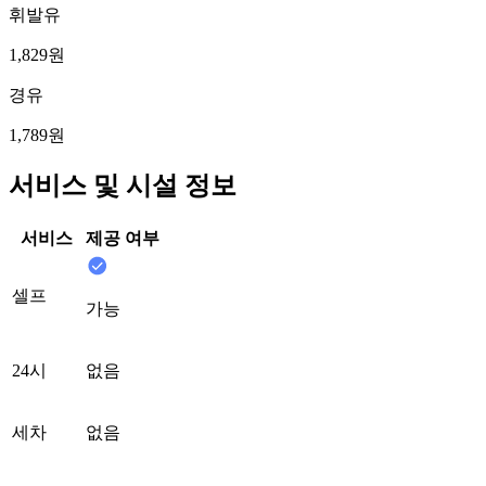
휘발유
1,829원
경유
1,789원
서비스 및 시설 정보
서비스
제공 여부
셀프
가능
24시
없음
세차
없음