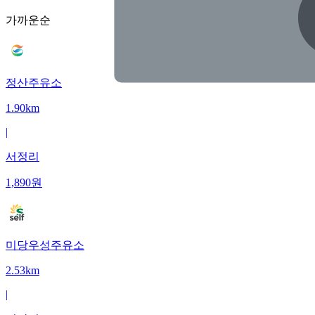
가까운순
정산주유소
1.90km
|
서정리
1,890
원
미당우성주유소
2.53km
|