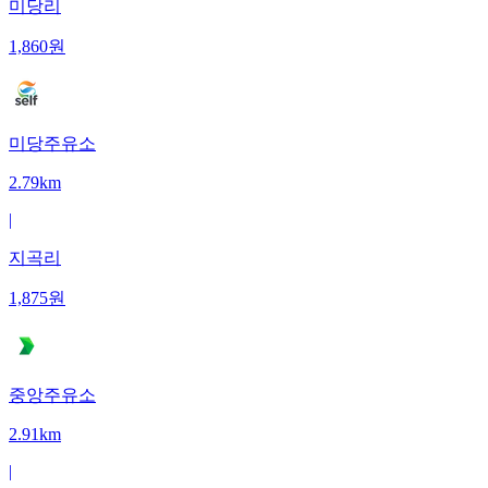
미당리
1,860
원
미당주유소
2.79km
|
지곡리
1,875
원
중앙주유소
2.91km
|