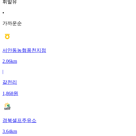
휘발유
•
가까운순
서안동농협풍천지점
2.06km
|
갈전리
1,868
원
경북셀프주유소
3.64km