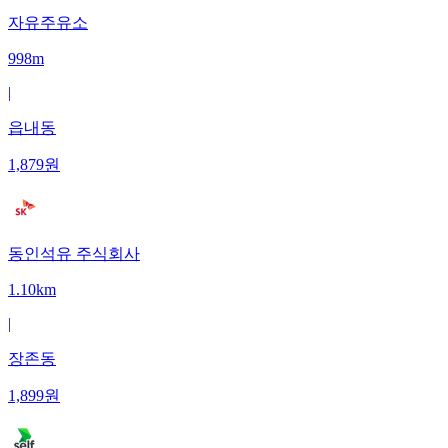
자유주유소
998m
|
읍내동
1,879
원
동인석유 주식회사
1.10km
|
장존동
1,899
원