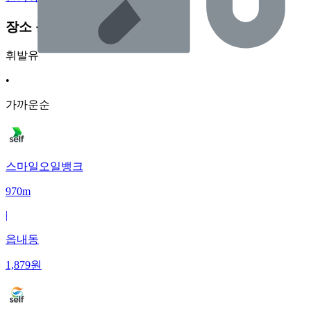
장소 근처 주유소
휘발유
•
가까운순
스마일오일뱅크
970m
|
읍내동
1,879
원