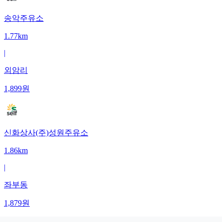
송악주유소
1.77km
|
외암리
1,899
원
신화상사(주)성원주유소
1.86km
|
좌부동
1,879
원