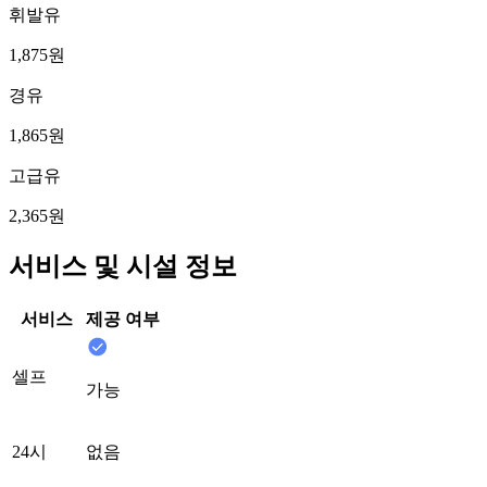
휘발유
1,875원
경유
1,865원
고급유
2,365원
서비스 및 시설 정보
서비스
제공 여부
셀프
가능
24시
없음