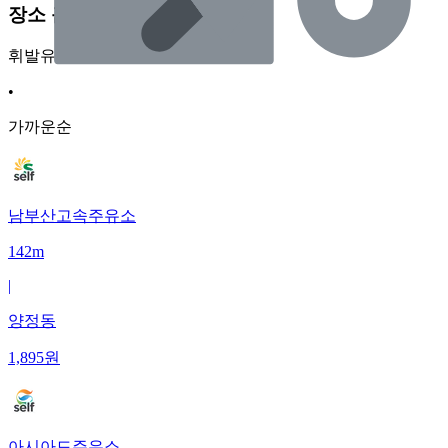
장소 근처 주유소
휘발유
•
가까운순
남부산고속주유소
142m
|
양정동
1,895
원
아시아드주유소