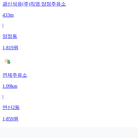
광신석유(주)직영 양정주유소
433m
|
양정동
1,819
원
연제주유소
1.09km
|
연산2동
1,859
원