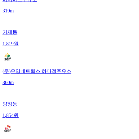
319m
|
거제동
1,819
원
(주)우양네트웍스 하마정주유소
360m
|
양정동
1,854
원