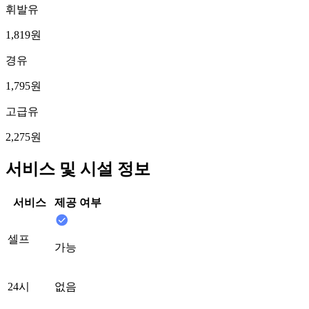
휘발유
1,819원
경유
1,795원
고급유
2,275원
서비스 및 시설 정보
서비스
제공 여부
셀프
가능
24시
없음