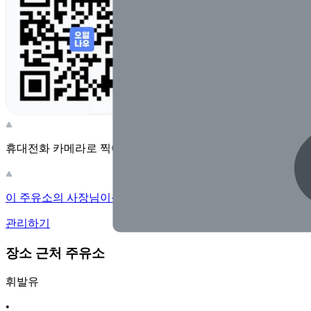
휴대전화 카메라로 찍어보세요
이 주유소의 사장님이신가요?
관리하기
장소 근처 주유소
휘발유
•