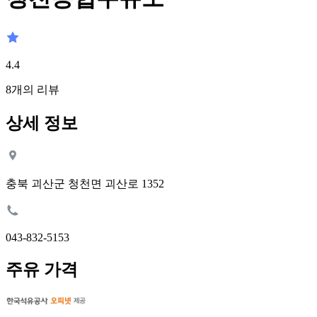
4.4
8
개의 리뷰
상세 정보
충북 괴산군 청천면 괴산로 1352
043-832-5153
주유 가격