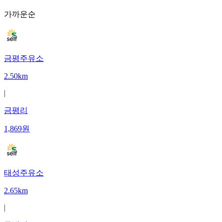
가까운순
금평주유소
2.50km
|
금평리
1,869
원
태성주유소
2.65km
|