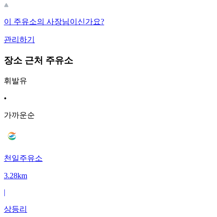
이 주유소의 사장님이신가요?
관리하기
장소 근처 주유소
휘발유
•
가까운순
천일주유소
3.28km
|
상등리