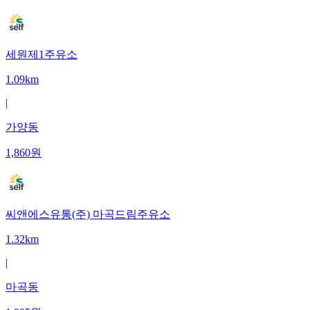
세원제1주유소
1.09km
|
가양동
1,860
원
씨앤에스유통(주) 마곡드림주유소
1.32km
|
마곡동