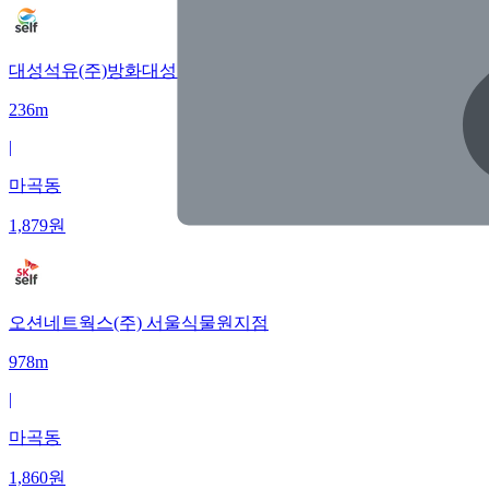
대성석유(주)방화대성주유소
236m
|
마곡동
1,879
원
오션네트웍스(주) 서울식물원지점
978m
|
마곡동
1,860
원