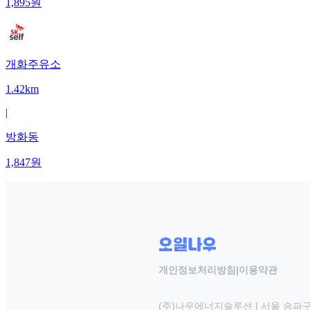
1,895
원
개화주유소
1.42km
|
방화동
1,847
원
개인정보처리방침
|
이용약관
(주)나우에너지솔루션 | 서울 송파구