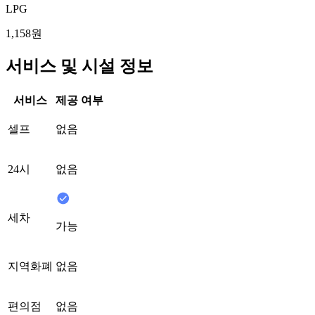
LPG
1,158원
서비스 및 시설 정보
서비스
제공 여부
셀프
없음
24시
없음
세차
가능
지역화폐
없음
편의점
없음