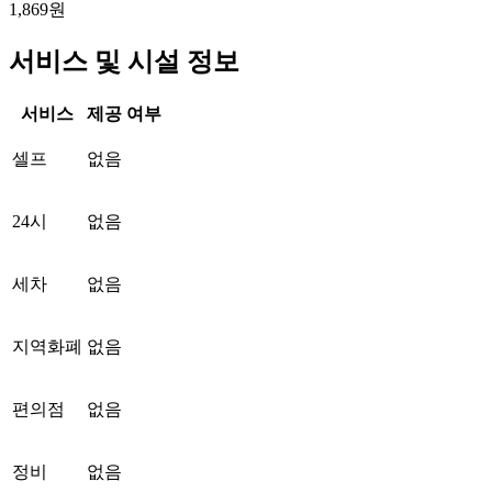
1,869원
서비스 및 시설 정보
서비스
제공 여부
셀프
없음
24시
없음
세차
없음
지역화폐
없음
편의점
없음
정비
없음