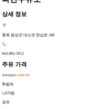
상세 정보
충북 음성군 대소면 한삼로 288
043-882-5012
주유 가격
휘발유
1,879원
경유