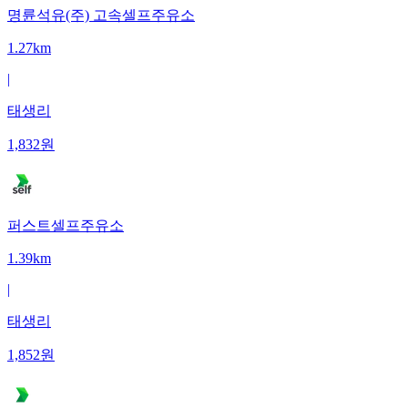
명륜석유(주) 고속셀프주유소
1.27km
|
태생리
1,832
원
퍼스트셀프주유소
1.39km
|
태생리
1,852
원