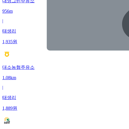
대영그린주유소
956m
|
태생리
1,935
원
대소농협주유소
1.08km
|
태생리
1,889
원