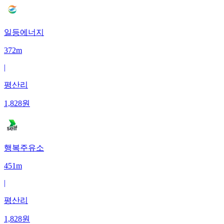
일등에너지
372m
|
평산리
1,828
원
행복주유소
451m
|
평산리
1,828
원