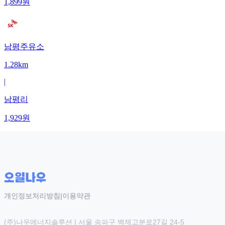
1,899
원
남평주유소
1.28km
|
남평리
1,929
원
개인정보처리방침
|
이용약관
(주)나우에너지솔루션 | 서울 송파구 백제고분로27길 24-5