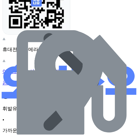
휴대전화 카메라로 찍어보세요
이 주유소의 사장님이신가요?
관리하기
장소 근처 주유소
휘발유
•
가까운순