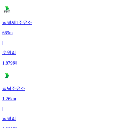
남평제1주유소
669m
|
수원리
1,879
원
광남주유소
1.26km
|
남평리