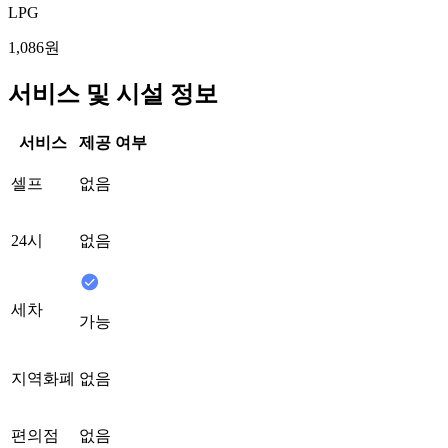
LPG
1,086원
서비스 및 시설 정보
서비스
제공 여부
셀프
없음
24시
없음
세차
가능
지역화폐
없음
편의점
없음