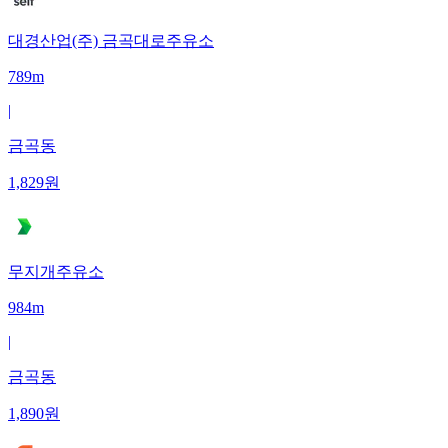
대경산업(주) 금곡대로주유소
789m
|
금곡동
1,829
원
무지개주유소
984m
|
금곡동
1,890
원