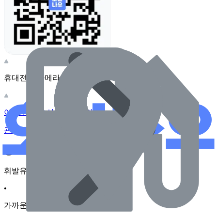
휴대전화 카메라로 찍어보세요
이 주유소의 사장님이신가요?
관리하기
장소 근처 주유소
휘발유
•
가까운순