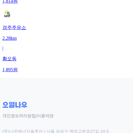
1,814
원
경주주유소
2.28km
|
황오동
1,895
원
개인정보처리방침
|
이용약관
(주)나우에너지솔루션 | 서울 송파구 백제고분로27길 24-5