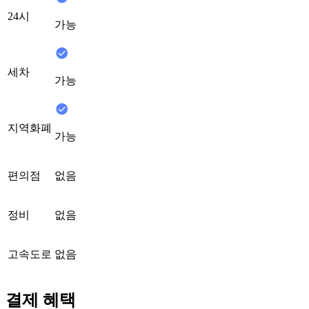
24시
가능
세차
가능
지역화폐
가능
편의점
없음
정비
없음
고속도로
없음
결제 혜택