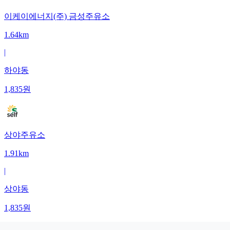
이케이에너지(주) 금성주유소
1.64km
|
하야동
1,835
원
상야주유소
1.91km
|
상야동
1,835
원