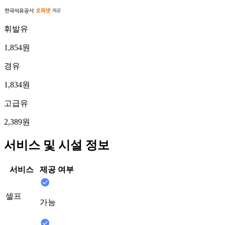
휘발유
1,854원
경유
1,834원
고급유
2,389원
서비스 및 시설 정보
서비스
제공 여부
셀프
가능