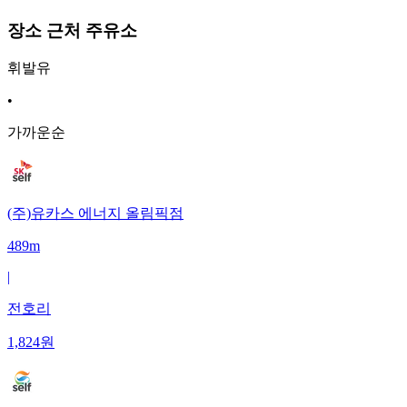
장소 근처 주유소
휘발유
•
가까운순
(주)유카스 에너지 올림픽점
489m
|
전호리
1,824
원