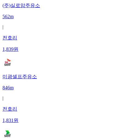
(주)실로암주유소
562m
|
전호리
1,839
원
미광셀프주유소
846m
|
전호리
1,831
원