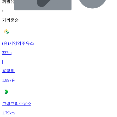
휘발유
•
가까운순
(유)서영암주유소
337m
|
용당리
1,897
원
그랑프리주유소
1.79km