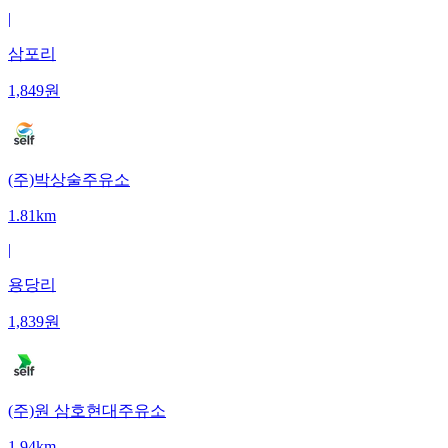
|
삼포리
1,849
원
(주)박상술주유소
1.81km
|
용당리
1,839
원
(주)원 삼호현대주유소
1.94km