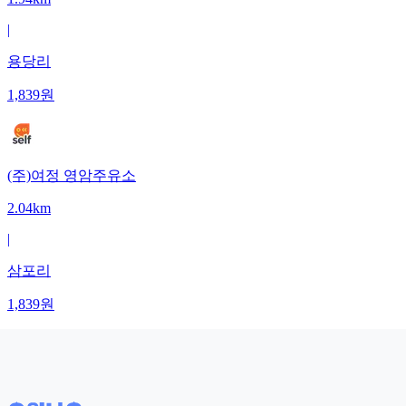
|
용당리
1,839
원
(주)여정 영암주유소
2.04km
|
삼포리
1,839
원