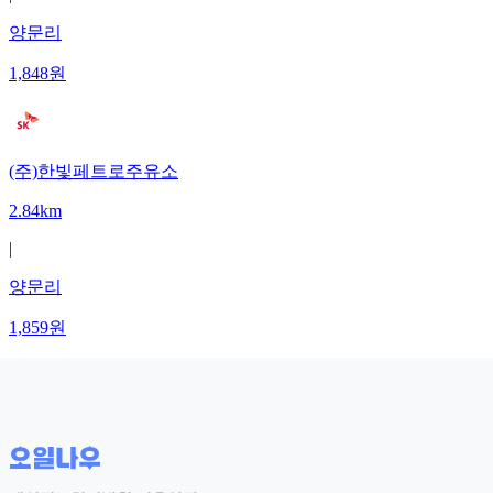
양문리
1,848
원
(주)한빛페트로주유소
2.84km
|
양문리
1,859
원