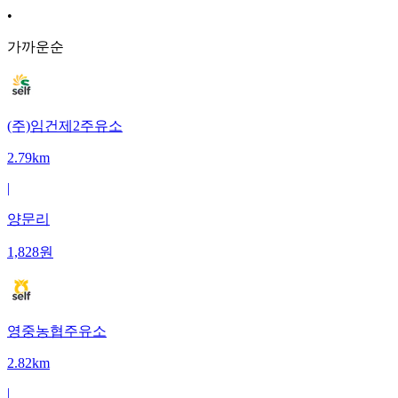
•
가까운순
(주)임건제2주유소
2.79km
|
양문리
1,828
원
영중농협주유소
2.82km
|