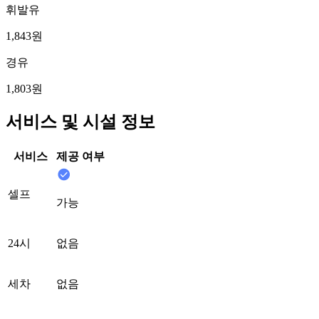
휘발유
1,843원
경유
1,803원
서비스 및 시설 정보
서비스
제공 여부
셀프
가능
24시
없음
세차
없음