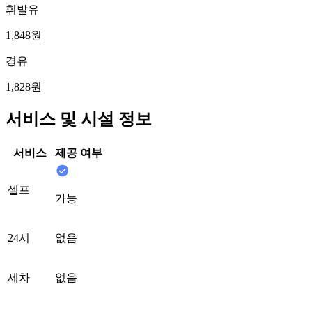
휘발유
1,848원
경유
1,828원
서비스 및 시설 정보
서비스
제공 여부
셀프
가능
24시
없음
세차
없음