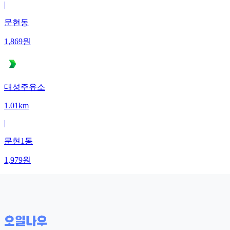
|
문현동
1,869
원
대성주유소
1.01km
|
문현1동
1,979
원