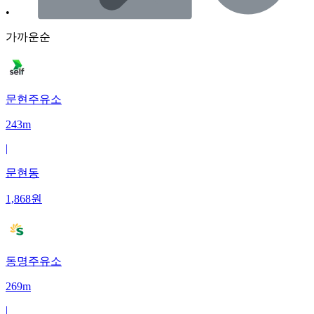
•
가까운순
문현주유소
243m
|
문현동
1,868
원
동명주유소
269m
|