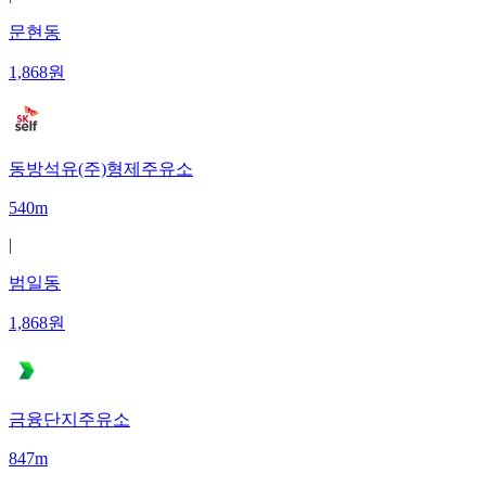
문현동
1,868
원
동방석유(주)형제주유소
540m
|
범일동
1,868
원
금융단지주유소
847m