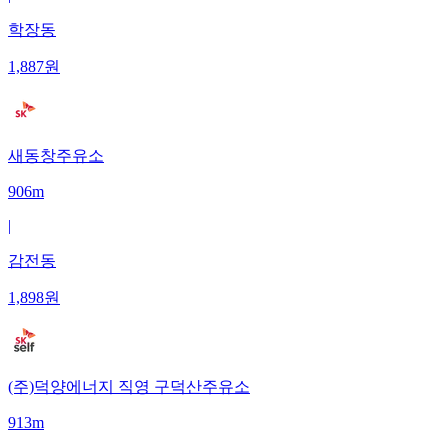
학장동
1,887
원
새동창주유소
906m
|
감전동
1,898
원
(주)덕양에너지 직영 구덕산주유소
913m