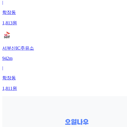
|
학장동
1,813
원
서부산IC주유소
942m
|
학장동
1,811
원