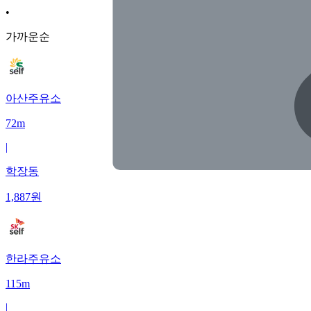
•
가까운순
아산주유소
72m
|
학장동
1,887
원
한라주유소
115m
|