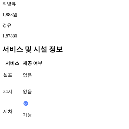
휘발유
1,888원
경유
1,878원
서비스 및 시설 정보
서비스
제공 여부
셀프
없음
24시
없음
세차
가능