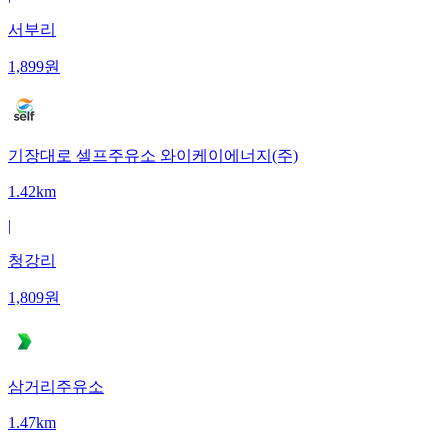
서부리
1,899
원
기장대로 셀프주유소 와이케이에너지(주)
1.42km
|
청강리
1,809
원
삼거리주유소
1.47km