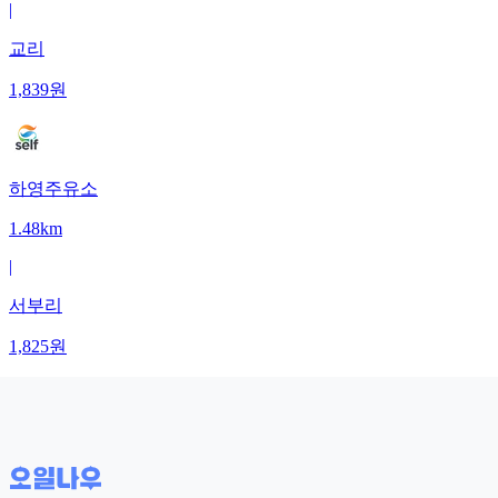
|
교리
1,839
원
하영주유소
1.48km
|
서부리
1,825
원