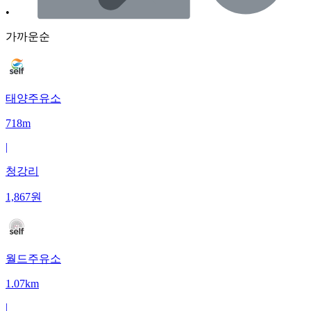
•
가까운순
태양주유소
718m
|
청강리
1,867
원
월드주유소
1.07km
|