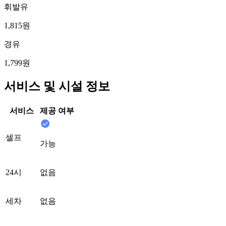
휘발유
1,815원
경유
1,799원
서비스 및 시설 정보
서비스
제공 여부
셀프
가능
24시
없음
세차
없음