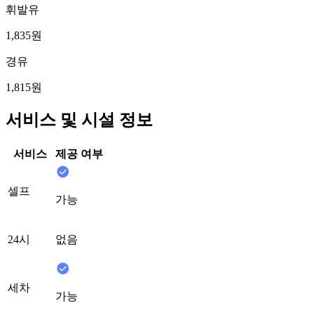
휘발유
1,835원
경유
1,815원
서비스 및 시설 정보
서비스
제공 여부
셀프
가능
24시
없음
세차
가능