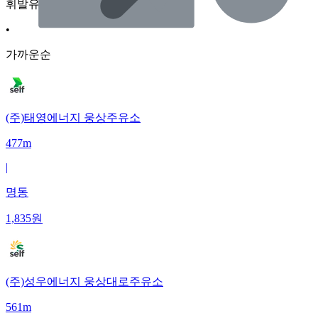
휘발유
•
가까운순
(주)태영에너지 웅상주유소
477m
|
명동
1,835
원
(주)성우에너지 웅상대로주유소
561m