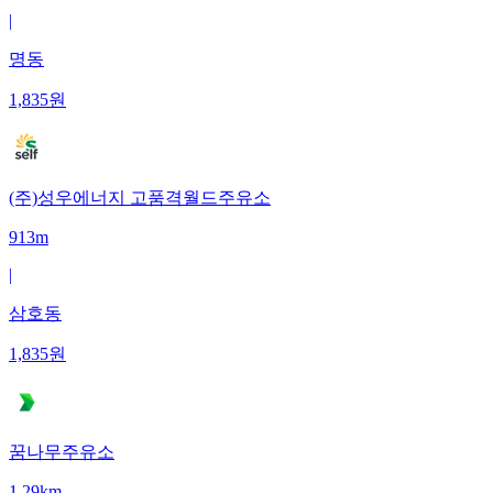
|
명동
1,835
원
(주)성우에너지 고품격월드주유소
913m
|
삼호동
1,835
원
꿈나무주유소
1.29km