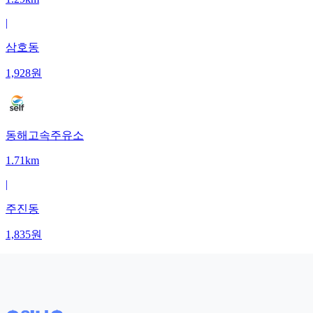
|
삼호동
1,928
원
동해고속주유소
1.71km
|
주진동
1,835
원