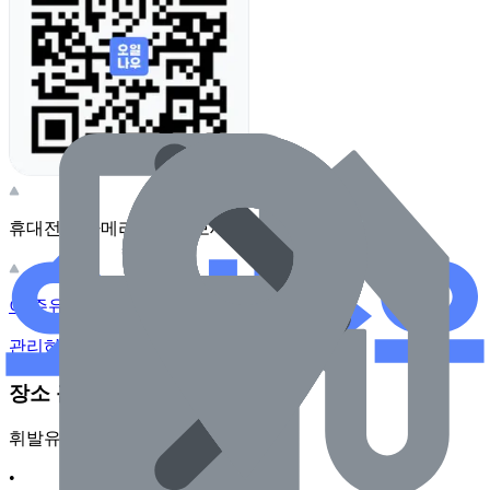
휴대전화 카메라로 찍어보세요
이 주유소의 사장님이신가요?
관리하기
장소 근처 주유소
휘발유
•