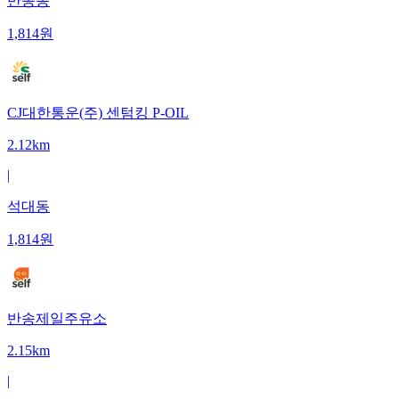
반송동
1,814
원
CJ대한통운(주) 센텀킹 P-OIL
2.12km
|
석대동
1,814
원
반송제일주유소
2.15km
|