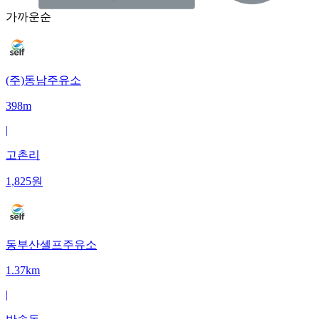
가까운순
(주)동남주유소
398m
|
고촌리
1,825
원
동부산셀프주유소
1.37km
|