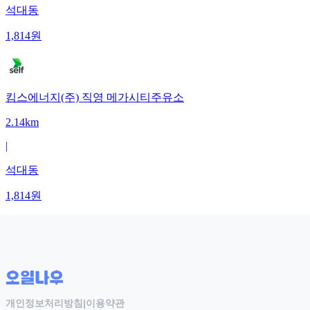
석대동
1,814
원
킴스에너지(주) 직영 메가시티주유소
2.14km
|
석대동
1,814
원
개인정보처리방침
|
이용약관