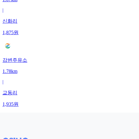
|
신화리
1,875
원
강변주유소
1.78km
|
교동리
1,935
원