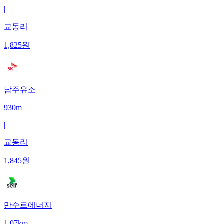
|
교동리
1,825
원
남주유소
930m
|
교동리
1,845
원
만수르에너지
1.07km