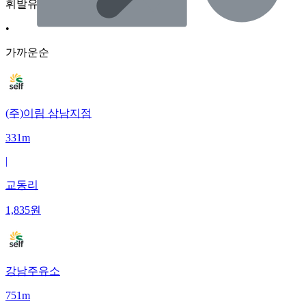
휘발유
•
가까운순
(주)이림 삼남지점
331m
|
교동리
1,835
원
강남주유소
751m