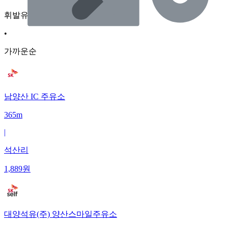
휘발유
•
가까운순
남양산 IC 주유소
365m
|
석산리
1,889
원
대양석유(주) 양산스마일주유소