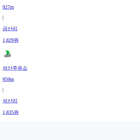
927m
|
금산리
1,829
원
석산주유소
959m
|
석산리
1,835
원