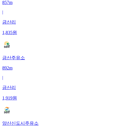
857m
|
금산리
1,835
원
금산주유소
892m
|
금산리
1,919
원
양산신도시주유소