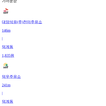
가까운순
대양석유(주)천마주유소
146m
|
덕계동
1,835
원
덕우주유소
241m
|
덕계동