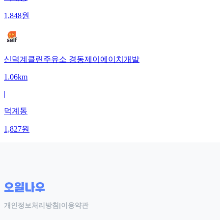
1,848
원
신덕계클린주유소 경동제이에이치개발
1.06km
|
덕계동
1,827
원
개인정보처리방침
|
이용약관