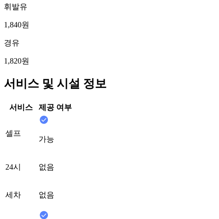
휘발유
1,840원
경유
1,820원
서비스 및 시설 정보
서비스
제공 여부
셀프
가능
24시
없음
세차
없음