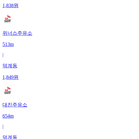
1,838
원
위너스주유소
513m
|
덕계동
1,849
원
대진주유소
654m
|
덕계동