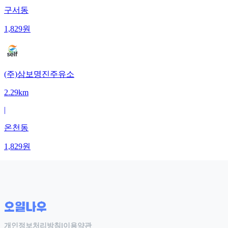
구서동
1,829
원
(주)삼보명진주유소
2.29km
|
온천동
1,829
원
개인정보처리방침
|
이용약관