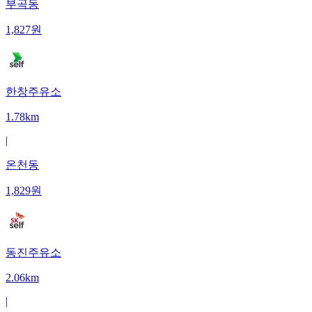
부곡동
1,827
원
한창주유소
1.78km
|
온천동
1,829
원
동진주유소
2.06km
|