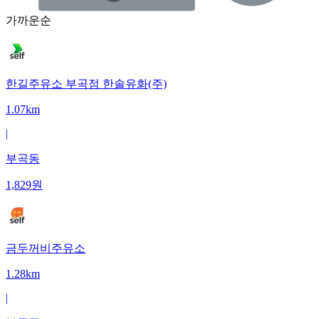
가까운순
한길주유소 부곡점 한솔유화(주)
1.07km
|
부곡동
1,829
원
금두꺼비주유소
1.28km
|