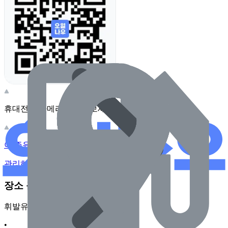
휴대전화 카메라로 찍어보세요
이 주유소의 사장님이신가요?
관리하기
장소 근처 주유소
휘발유
•