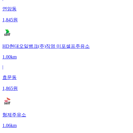
연암동
1,845
원
HD현대오일뱅크(주)직영 미포셀프주유소
1.00km
|
효문동
1,865
원
형제주유소
1.06km