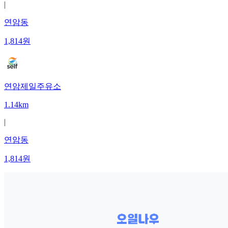
|
연암동
1,814
원
연암제일주유소
1.14km
|
연암동
1,814
원