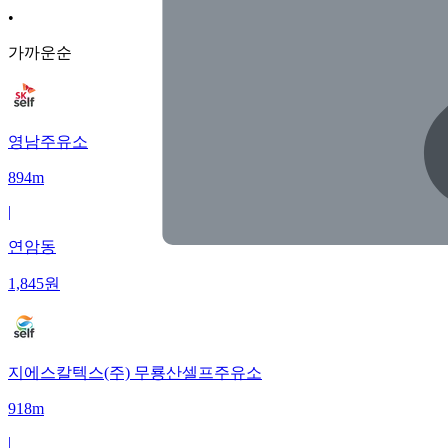
•
가까운순
영남주유소
894m
|
연암동
1,845
원
지에스칼텍스(주) 무룡산셀프주유소
918m
|