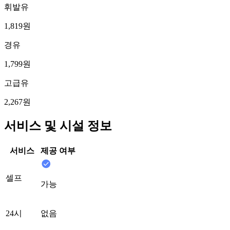
휘발유
1,819원
경유
1,799원
고급유
2,267원
서비스 및 시설 정보
서비스
제공 여부
셀프
가능
24시
없음