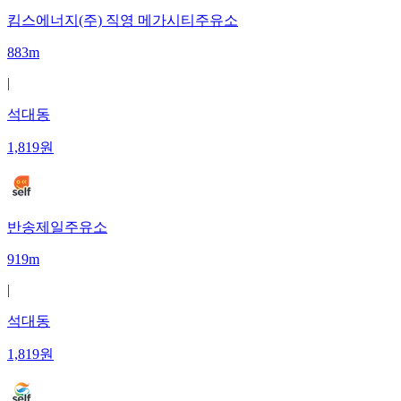
킴스에너지(주) 직영 메가시티주유소
883m
|
석대동
1,819
원
반송제일주유소
919m
|
석대동
1,819
원