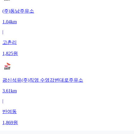
(주)동남주유소
1.04km
|
고촌리
1,825
원
광신석유(주)직영 수영강변대로주유소
3.61km
|
반여동
1,869
원