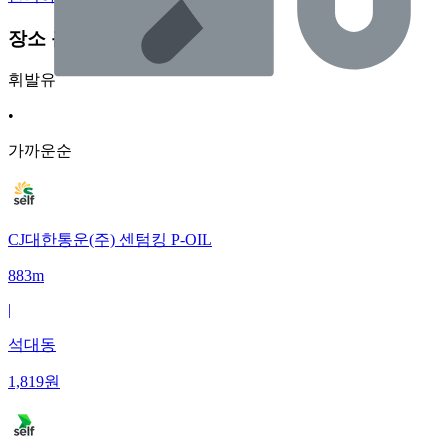
장소 근처 주유소
휘발유
•
가까운순
CJ대한통운(주) 센텀킹 P-OIL
883m
|
석대동
1,819
원