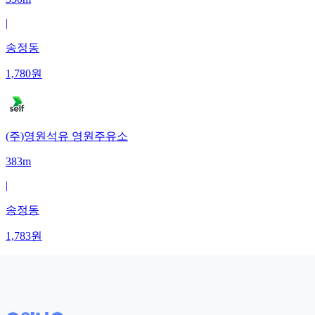
|
송정동
1,780
원
(주)영원석유 영원주유소
383m
|
송정동
1,783
원