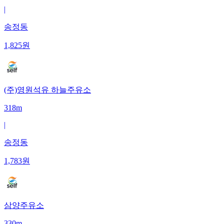
|
송정동
1,825
원
(주)영원석유 하늘주유소
318m
|
송정동
1,783
원
삼양주유소
330m