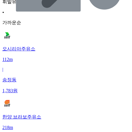
휘발유
•
가까운순
오시리아주유소
112m
|
송정동
1,783
원
한양 브라보주유소
218m