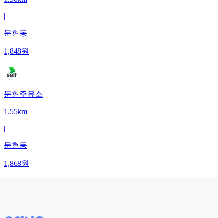
|
문현동
1,848
원
문현주유소
1.55km
|
문현동
1,868
원