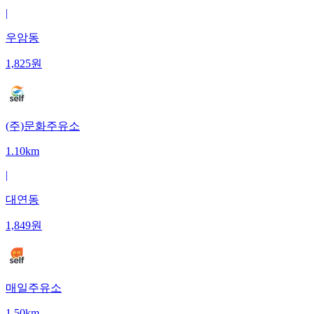
|
우암동
1,825
원
(주)문화주유소
1.10km
|
대연동
1,849
원
매일주유소
1.50km