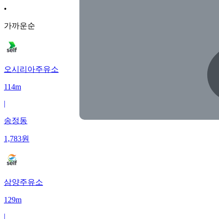
•
가까운순
오시리아주유소
114m
|
송정동
1,783
원
삼양주유소
129m
|