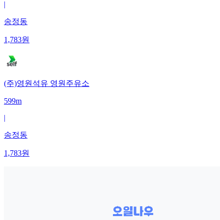
|
송정동
1,783
원
(주)영원석유 영원주유소
599m
|
송정동
1,783
원