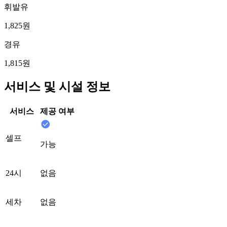
휘발유
1,825원
경유
1,815원
서비스 및 시설 정보
서비스
제공 여부
셀프
가능
24시
없음
세차
없음