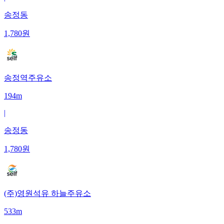
송정동
1,780
원
송정역주유소
194m
|
송정동
1,780
원
(주)영원석유 하늘주유소
533m