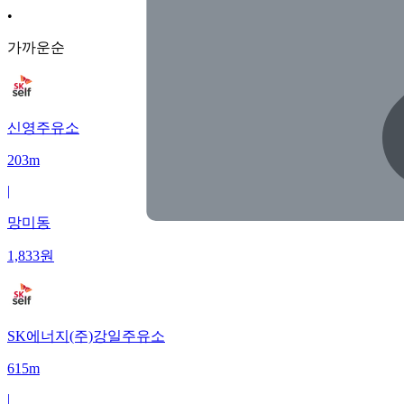
•
가까운순
신영주유소
203m
|
망미동
1,833
원
SK에너지(주)강일주유소
615m
|