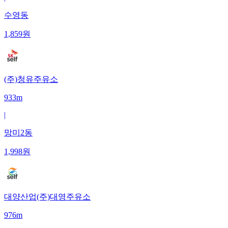
수영동
1,859
원
(주)청유주유소
933m
|
망미2동
1,998
원
대양산업(주)대영주유소
976m