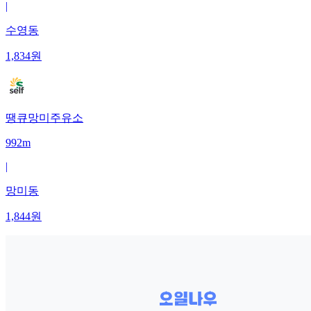
|
수영동
1,834
원
땡큐망미주유소
992m
|
망미동
1,844
원