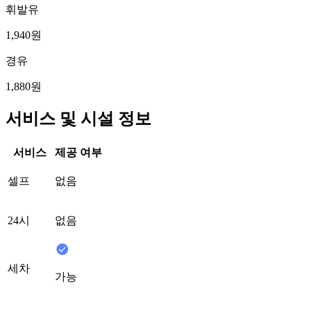
휘발유
1,940원
경유
1,880원
서비스 및 시설 정보
서비스
제공 여부
셀프
없음
24시
없음
세차
가능