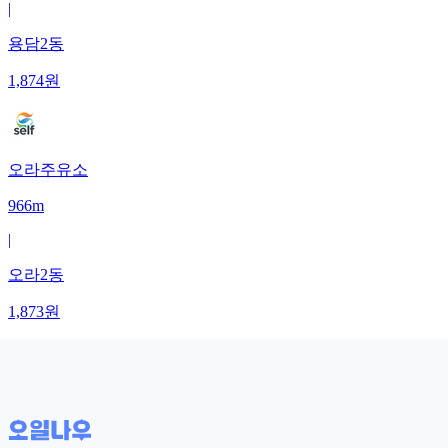
|
용담2동
1,874
원
오라주유소
966m
|
오라2동
1,873
원