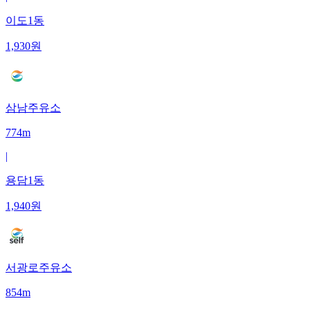
이도1동
1,930
원
삼남주유소
774m
|
용담1동
1,940
원
서광로주유소
854m