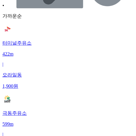
•
가까운순
터미널주유소
422m
|
오라일동
1,900
원
극동주유소
599m
|