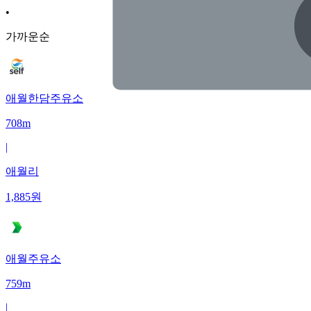
•
가까운순
애월한담주유소
708m
|
애월리
1,885
원
애월주유소
759m
|