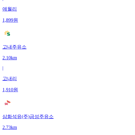
애월리
1,899
원
고내주유소
2.10km
|
고내리
1,910
원
삼화석유(주)금성주유소
2.73km