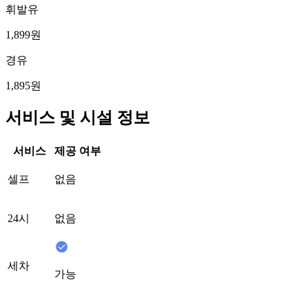
휘발유
1,899원
경유
1,895원
서비스 및 시설 정보
서비스
제공 여부
셀프
없음
24시
없음
세차
가능