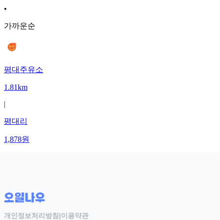
•
가까운순
평대주유소
1.81km
|
평대리
1,878
원
개인정보처리방침
|
이용약관