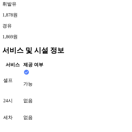
휘발유
1,878원
경유
1,869원
서비스 및 시설 정보
서비스
제공 여부
셀프
가능
24시
없음
세차
없음