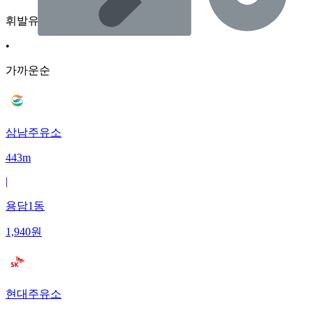
휘발유
•
가까운순
삼남주유소
443m
|
용담1동
1,940
원
현대주유소