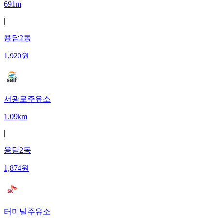
691m
|
용담2동
1,920
원
서광로주유소
1.09km
|
용담2동
1,874
원
터미널주유소