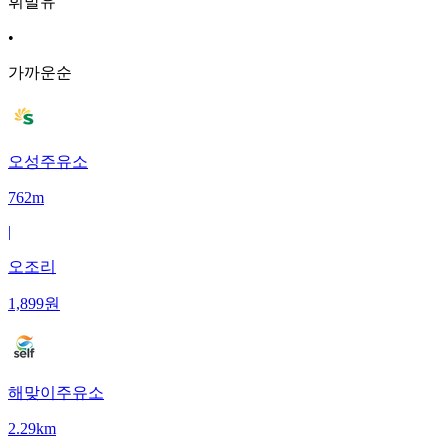
휘발유
•
가까운순
오성주유소
762m
|
오조리
1,899
원
해맞이주유소
2.29km