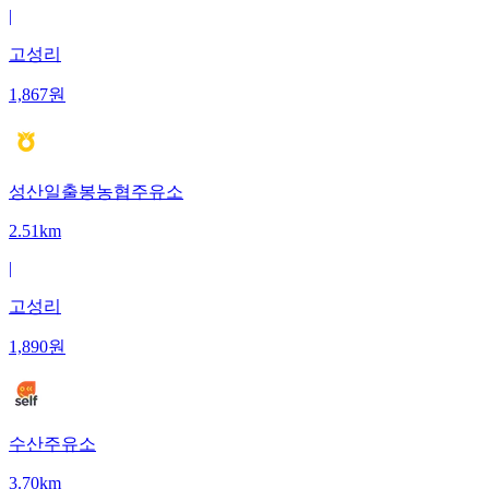
|
고성리
1,867
원
성산일출봉농협주유소
2.51km
|
고성리
1,890
원
수산주유소
3.70km