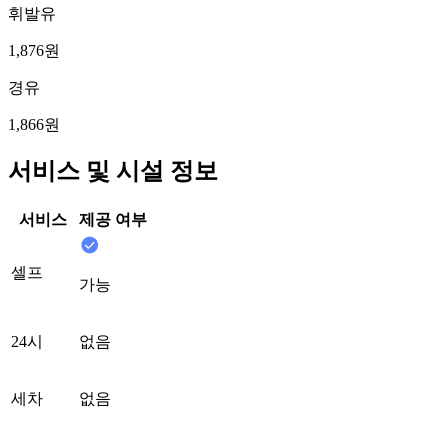
휘발유
1,876원
경유
1,866원
서비스 및 시설 정보
서비스
제공 여부
셀프
가능
24시
없음
세차
없음