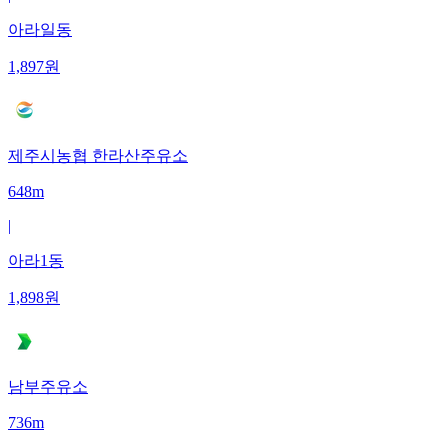
아라일동
1,897
원
제주시농협 한라산주유소
648m
|
아라1동
1,898
원
남부주유소
736m