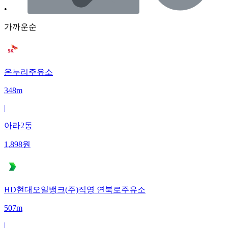
•
가까운순
온누리주유소
348m
|
아라2동
1,898
원
HD현대오일뱅크(주)직영 연북로주유소
507m
|