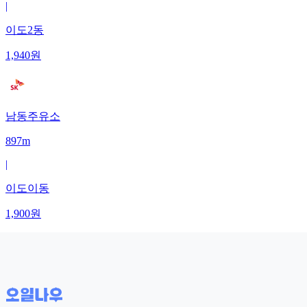
|
이도2동
1,940
원
남동주유소
897m
|
이도이동
1,900
원