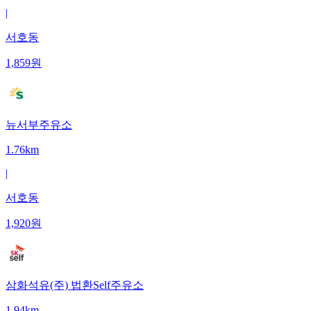
|
서호동
1,859
원
뉴서부주유소
1.76km
|
서호동
1,920
원
삼화석유(주) 법환Self주유소
1.94km