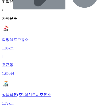
휘발유
•
가까운순
희망셀프주유소
1.08km
|
호근동
1,850
원
삼남석유(주) 혁신도시주유소
1.73km