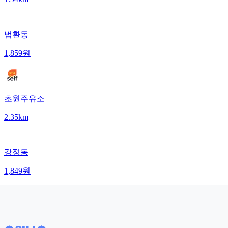
|
법환동
1,859
원
초원주유소
2.35km
|
강정동
1,849
원